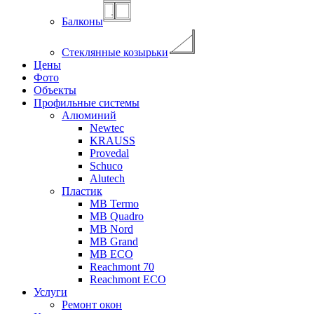
Балконы
Стеклянные козырьки
Цены
Фото
Объекты
Профильные системы
Алюминий
Newtec
KRAUSS
Provedal
Schuco
Аlutech
Пластик
MB Termo
MB Quadro
MB Nord
MB Grand
MB ECO
Reachmont 70
Reachmont ECO
Услуги
Ремонт окон