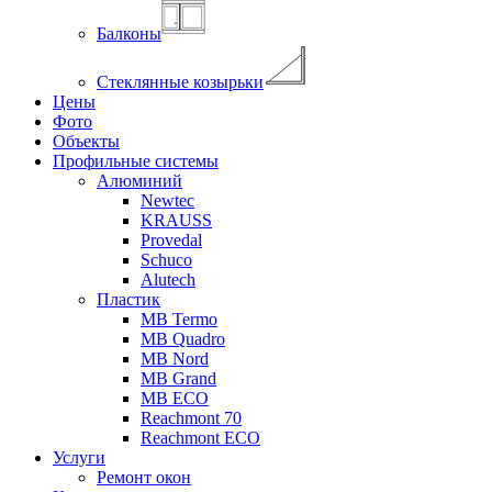
Балконы
Стеклянные козырьки
Цены
Фото
Объекты
Профильные системы
Алюминий
Newtec
KRAUSS
Provedal
Schuco
Аlutech
Пластик
MB Termo
MB Quadro
MB Nord
MB Grand
MB ECO
Reachmont 70
Reachmont ECO
Услуги
Ремонт окон