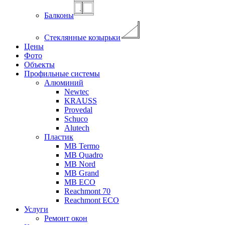
Балконы
Стеклянные козырьки
Цены
Фото
Объекты
Профильные системы
Алюминий
Newtec
KRAUSS
Provedal
Schuco
Аlutech
Пластик
MB Termo
MB Quadro
MB Nord
MB Grand
MB ECO
Reachmont 70
Reachmont ECO
Услуги
Ремонт окон