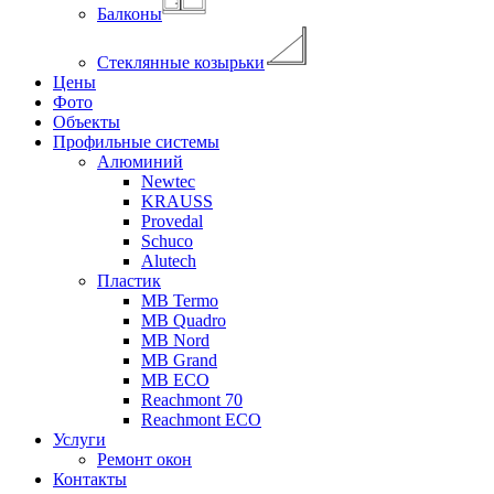
Балконы
Стеклянные козырьки
Цены
Фото
Объекты
Профильные системы
Алюминий
Newtec
KRAUSS
Provedal
Schuco
Аlutech
Пластик
MB Termo
MB Quadro
MB Nord
MB Grand
MB ECO
Reachmont 70
Reachmont ECO
Услуги
Ремонт окон
Контакты