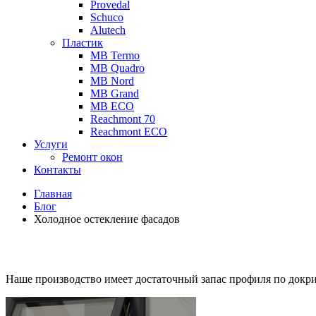
Provedal
Schuco
Аlutech
Пластик
MB Termo
MB Quadro
MB Nord
MB Grand
MB ECO
Reachmont 70
Reachmont ECO
Услуги
Ремонт окон
Контакты
Главная
Блог
Холодное остекление фасадов
Наше производство имеет достаточный запас профиля по докр