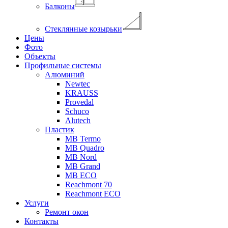
Балконы
Стеклянные козырьки
Цены
Фото
Объекты
Профильные системы
Алюминий
Newtec
KRAUSS
Provedal
Schuco
Аlutech
Пластик
MB Termo
MB Quadro
MB Nord
MB Grand
MB ECO
Reachmont 70
Reachmont ECO
Услуги
Ремонт окон
Контакты