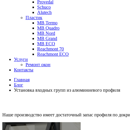
Provedal
Schuco
Аlutech
Пластик
MB Termo
MB Quadro
MB Nord
MB Grand
MB ECO
Reachmont 70
Reachmont ECO
Услуги
Ремонт окон
Контакты
Главная
Блог
Установка входных групп из алюминиевого профиля
Наше производство имеет достаточный запас профиля по докр