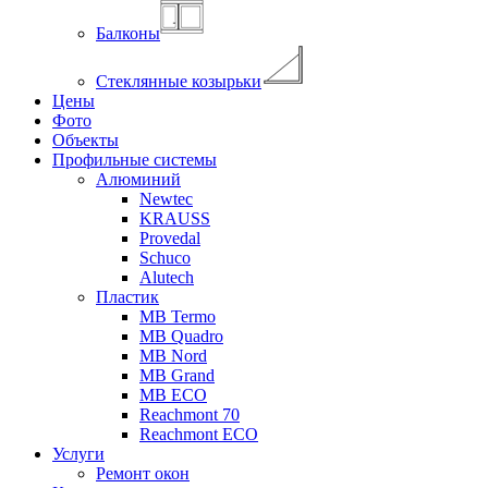
Балконы
Стеклянные козырьки
Цены
Фото
Объекты
Профильные системы
Алюминий
Newtec
KRAUSS
Provedal
Schuco
Аlutech
Пластик
MB Termo
MB Quadro
MB Nord
MB Grand
MB ECO
Reachmont 70
Reachmont ECO
Услуги
Ремонт окон